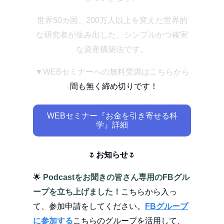
世界50カ国、200万人以上を変えた
世界的
な研究者が生み出した、
シンプルかつ確実
な資産構築法です。
▼WEBセミナーへの無料受講はこちらから
↓
間も無く締め切りです！
WEBセミナー『お金を引き寄せる科
学』詳細
🌷
お知らせ
🌷
🌟
Podcastをお聞きの皆さん専用のFBグル
ープを立ち上げました！
こちらから入っ
て、参加申請をしてください。
FBグループ
に参加する
こちらのグループを活用して、