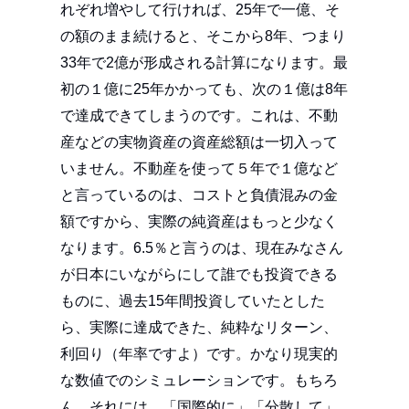
れぞれ増やして行ければ、25年で一億、そ
の額のまま続けると、そこから8年、つまり
33年で2億が形成される計算になります。最
初の１億に25年かかっても、次の１億は8年
で達成できてしまうのです。これは、不動
産などの実物資産の資産総額は一切入って
いません。不動産を使って５年で１億など
と言っているのは、コストと負債混みの金
額ですから、実際の純資産はもっと少なく
なります。6.5％と言うのは、現在みなさん
が日本にいながらにして誰でも投資できる
ものに、過去15年間投資していたとした
ら、実際に達成できた、純粋なリターン、
利回り（年率ですよ）です。かなり現実的
な数値でのシミュレーションです。もちろ
ん、それには、「国際的に」「分散して」