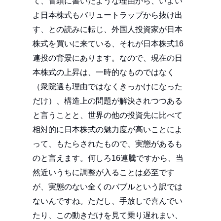
て、冒頭に書いたような理由から、いよい
よ日本株式もバリュートラップから抜け出
す、との読みに転じ、外国人投資家が日本
株式を買いに来ている、それが日本株式16
連投の背景にあります。なので、現在の日
本株式の上昇は、一時的なものではなく
（衆院選も理由ではなくきっかけになった
だけ）、構造上の問題が解決されつつある
と言うことと、世界の他の投資先に比べて
相対的に日本株式の魅力度が高いことによ
って、もたらされたもので、実態があるも
のと言えます。何しろ16連騰ですから、当
然近いうちに調整が入ることは必至です
が、実態のない全くのバブルという訳では
ないんですね。ただし、手放しで喜んでい
たり、この動きだけを見て乗り遅れまい、