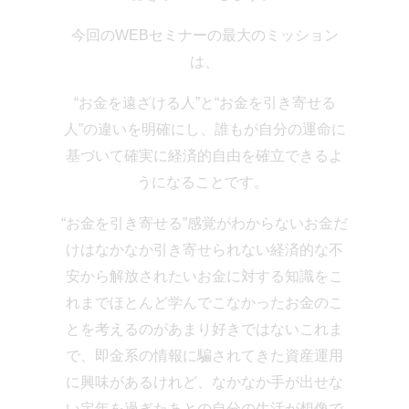
今回のWEBセミナーの最大のミッション
は、
“お金を遠ざける人”と“お金を引き寄せる
人”の違いを明確にし、
誰もが自分の運命に
基づいて
確実に経済的自由を確立できるよ
うになることです。
“お金を引き寄せる”感覚がわからない
お金だ
けはなかなか引き寄せられない
経済的な不
安から解放されたい
お金に対する知識をこ
れまでほとんど学んでこなかった
お金のこ
とを考えるのがあまり好きではない
これま
で、即金系の情報に騙されてきた
資産運用
に興味があるけれど、なかなか手が出せな
い
定年を過ぎたあとの自分の生活が想像で