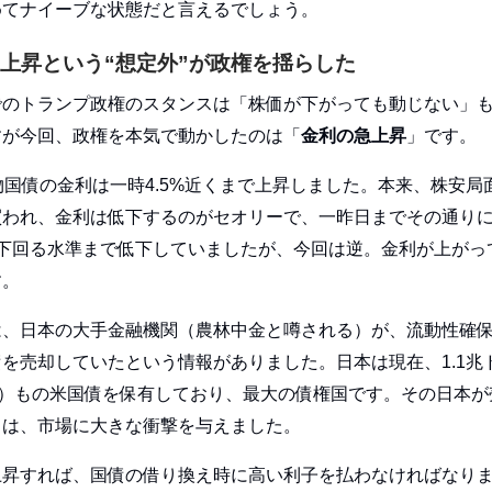
めてナイーブな状態だと言えるでしょう。
上昇という“想定外”が政権を揺らした
でのトランプ政権のスタンスは「株価が下がっても動じない」
すが今回、政権を本気で動かしたのは「
金利の急上昇
」です。
物国債の金利は一時4.5%近くまで上昇しました。本来、株安局
買われ、金利は低下するのがセオリーで、一昨日までその通り
を下回る水準まで低下していましたが、今回は逆。金利が上がっ
す。
は、日本の大手金融機関（農林中金と噂される）が、流動性確
を売却していたという情報がありました。日本は現在、1.1兆
円）もの米国債を保有しており、最大の債権国です。その日本が
とは、市場に大きな衝撃を与えました。
上昇すれば、国債の借り換え時に高い利子を払わなければなり