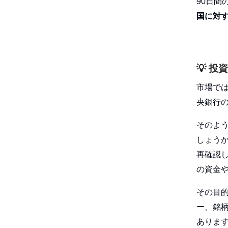
90日
国に対
💡
投資
市場で
央銀行
そのよ
しょう
再確認
の資金
その目
ー、銘
あります