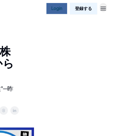
Login
登録する
株
から
”─昨