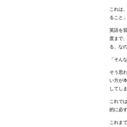
これは
ること
英語を
度まで
る、な
「そん
そう思
い方が
してし
これで
的に必
これま