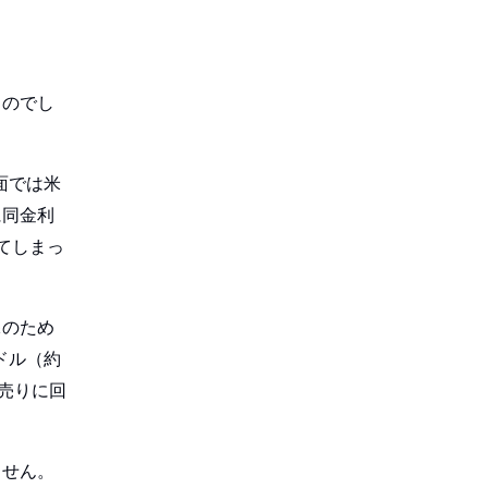
ものでし
面では米
に同金利
てしまっ
保のため
ドル（約
売りに回
ません。