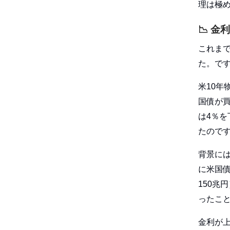
理は極
📉
金利
これま
た。で
米10年
国債が
は4％
たので
背景に
に米国債
150兆
ったこ
金利が