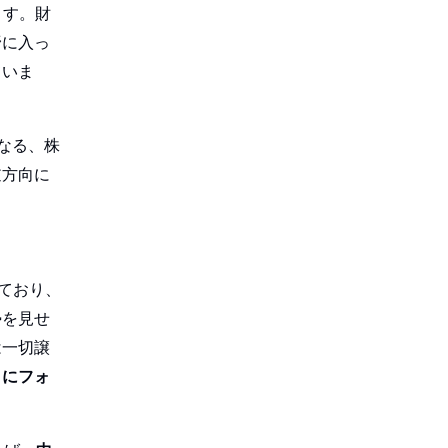
ます。財
野に入っ
ていま
なる、株
逆方向に
ており、
勢を見せ
は一切譲
」にフォ