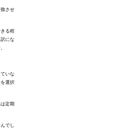
一致させ
できる程
通訳にな
す。
っていな
法を選択
れは定期
せんでし