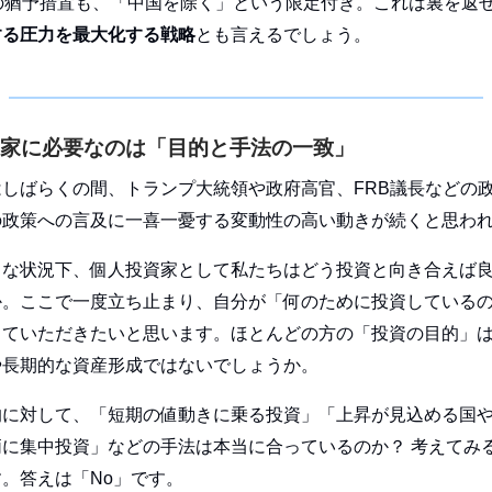
間の猶予措置も、「中国を除く」という限定付き。これは裏を返
する圧力を最大化する戦略
とも言えるでしょう。
家に必要なのは「目的と手法の一致」
はしばらくの間、トランプ大統領や政府高官、FRB議長などの
の政策への言及に一喜一憂する変動性の高い動きが続くと思わ
うな状況下、個人投資家として私たちはどう投資と向き合えば
か。ここで一度立ち止まり、自分が「何のために投資している
していただきたいと思います。ほとんどの方の「投資の目的」
や長期的な資産形成ではないでしょうか。
的に対して、「短期の値動きに乗る投資」「上昇が見込める国
柄に集中投資」などの手法は本当に合っているのか？ 考えてみ
。答えは「No」です。