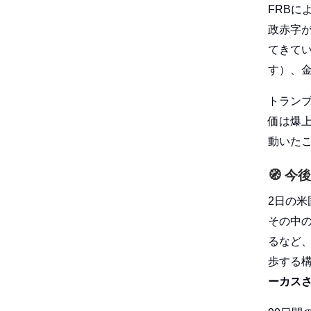
FRB
政赤字
てきて
す）、
トランプ
価は爆
動いた
🧭
今後
2日の米
その中
るなど
歩する
ーカス