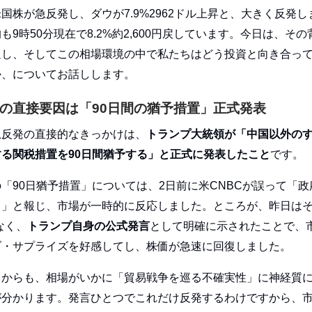
国株が急反発し、ダウが7.9%2962ドル上昇と、大きく反発し
も9時50分現在で8.2%約2,600円戻しています。今日は、そ
通し、そしてこの相場環境の中で私たちはどう投資と向き合っ
か、についてお話しします。
の直接要因は「90日間の猶予措置」正式発表
急反発の直接的なきっかけは、
トランプ大統領が「中国以外の
する関税措置を90日間猶予する」と正式に発表したこと
です。
「90日猶予措置」については、2日前に米CNBCが誤って「政
中」と報じ、市場が一時的に反応しました。ところが、昨日はそ
なく、
トランプ自身の公式発言
として明確に示されたことで、
ブ・サプライズを好感してし、株価が急速に回復しました。
とからも、相場がいかに「貿易戦争を巡る不確実性」に神経質
が分かります。発言ひとつでこれだけ反発するわけですから、