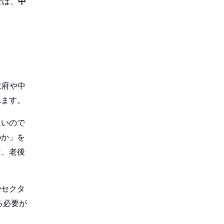
せば、
中
政府や中
れます。
良いので
のか」を
は、老後
やセクタ
る必要が