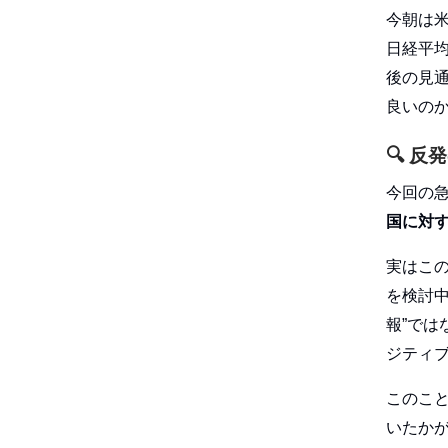
今朝は米
日経平均
後の見
良いの
🔍
反発
今回の
国に対
実はこの
を検討
報”では
ジティ
このこ
いたか