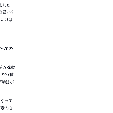
ました。
の背景と今
ていけば
すべての
府が発動
の“誤情
市場はポ
になって
市場の心