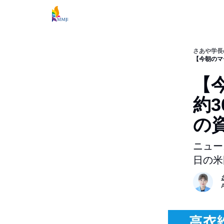
さあや学長
【今朝のマ
【
約3
の
ニュー
日の米