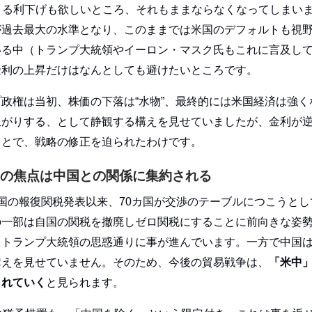
による利下げも欲しいところ、それもままならなくなってしまい
が過去最大の水準となり、このままでは米国のデフォルトも視
いる中（トランプ大統領やイーロン・マスク氏もこれに言及し
金利の上昇だけはなんとしても避けたいところです。
政権は当初、株価の下落は“水物”、最終的には米国経済は強く
上がりする、として静観する構えを見せていましたが、金利が
ことで、戦略の修正を迫られたわけです。
の焦点は中国との関係に集約される
国の報復関税発表以来、70カ国が交渉のテーブルにつこうとし
の一部は自国の関税を撤廃しゼロ関税にすることに前向きな姿
、トランプ大統領の思惑通りに事が進んでいます。一方で中国
構えを見せていません。そのため、今後の貿易戦争は、
「米中
されていく
と見られます。