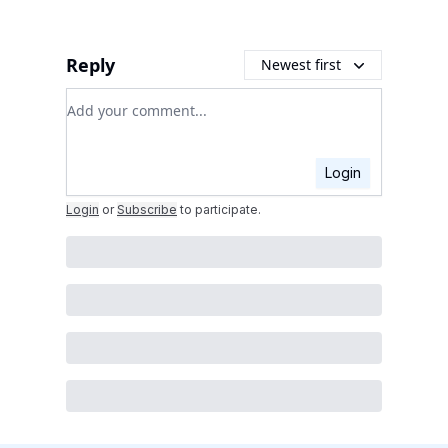
Reply
Newest first
Add your comment
Login
Login
or
Subscribe
to participate
.