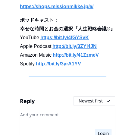
https://shops.missionmikke.jp/e/
ポッドキャスト：
幸せな時間とお金の選択『人生戦略会議®︎』
YouTube
https://bit.ly/4fGYSvK
Apple Podcast
http://bit.ly/3ZYl4JN
Amazon Music
http://bit.ly/41ZzmeV
Spotify
http://bit.ly/3yrA1YV
Reply
Newest first
Add your comment
Login