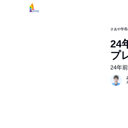
さあや学長
2
プ
24年