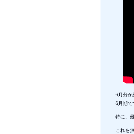
6月分
6月期
特に、
これを