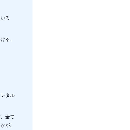
ている
続ける、
メンタル
方、全て
るかが、