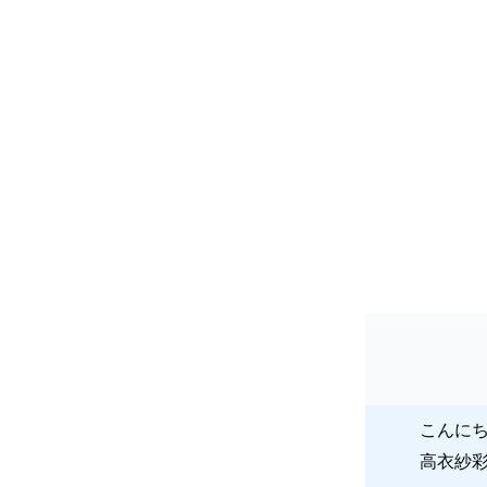
こんに
高衣紗