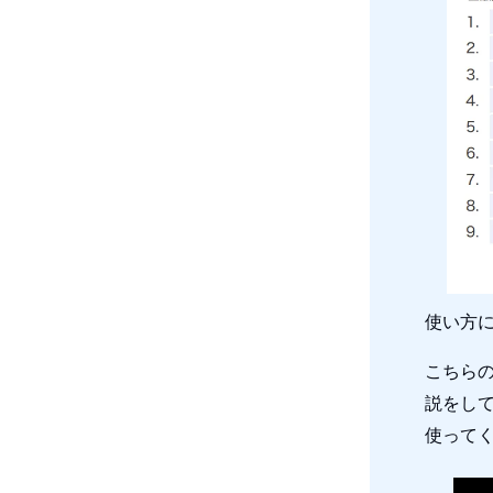
使い方に
こちらの
説をし
使って