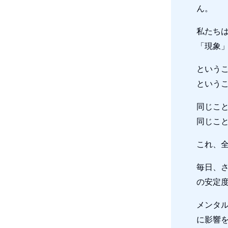
ん。
私たち
「現象
という
という
同じこ
同じこ
これ、
毎日、
の安定
メンタ
に影響