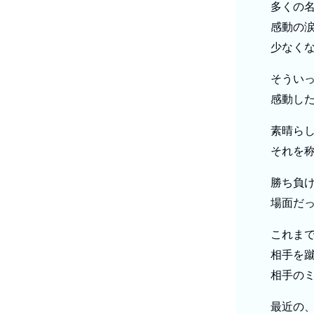
多くの
感動の
少なく
そうい
感動し
素晴ら
それを
勝ち負け
場面だ
これま
相手を
相手の
最近の