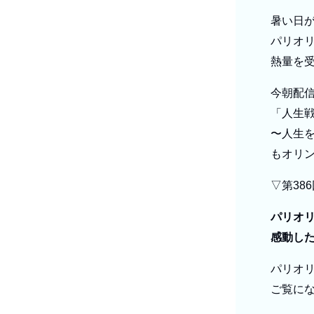
暑い日
パリオ
熱量を
今朝配
「人生戦
〜人生
もオリ
▽第38
パリオ
感動し
パリオ
ご覧に