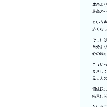
成果よ
最高の
という
多くな
そこに
自分よ
心の底
こうい
まさし
見る人
価値観
結果に
という