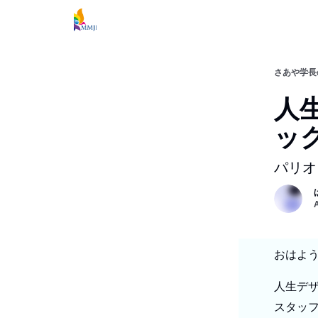
さあや学長
人生
ッ
パリ
おはよ
人生デザ
スタッ