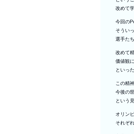
改めて
今回のPo
そうい
選手た
改めて
価値観
といっ
この精
今後の
という
オリン
それぞ