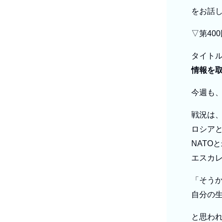
をお話
▽第40
タイト
情報を
今週も
戦況は
ロシア
NATO
エスカ
「そう
自分の
と思わ