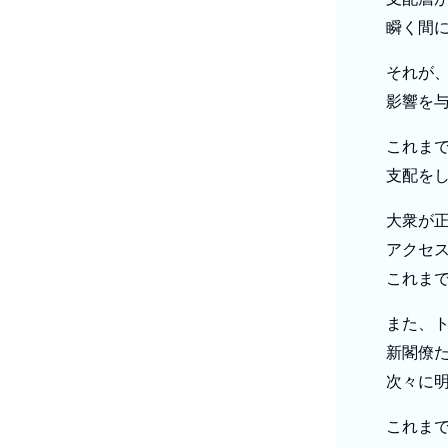
瞬く間
それが
影響を
これま
支配を
大衆が
アクセ
これま
また、
新閣僚
次々に
これま