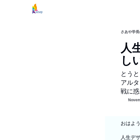
さあや学長
人
し
とうと
アルタ
戦に惑
Novem
おはよ
人生デザ