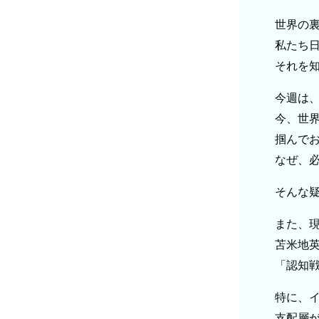
世界の
私たち
それを
今週は
今、世
掴んで
なぜ、
そんな
また、
苫米地
「認知
特に、
支配層