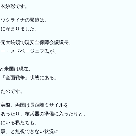
高衣紗彩です。
とウクライナの緊迫は、
らに深まりました。
の元大統領で現安全保障会議議長、
リー・メドベージェフ氏が、
Oと米国は現在、
と「全面戦争」状態にある」
したのです。
、実際、両国は長距離ミサイルを
みあったり、核兵器の準備に入ったりと、
本にいる私たちも、
火事、と無視できない状況に