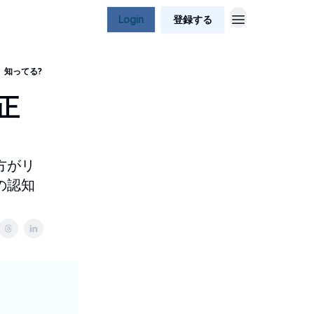
Login
登録する
、知ってる?
正
がリ
の認知