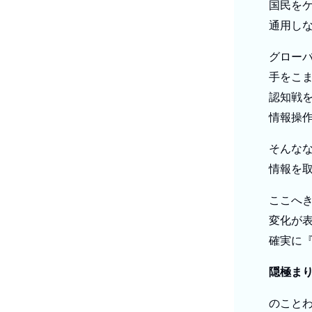
国民を
通用し
グロー
手をこ
認知戦
情報操
そんな
情報を
ここへ
変化が
確実に
隠極ま
のこと