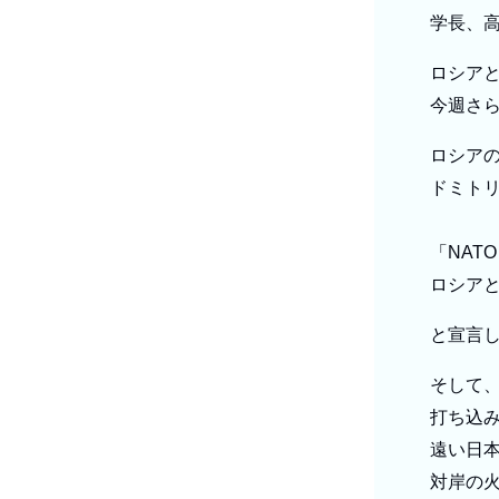
学長、
ロシア
今週さ
ロシア
ドミト
「NAT
ロシア
と宣言
そして
打ち込
遠い日
対岸の