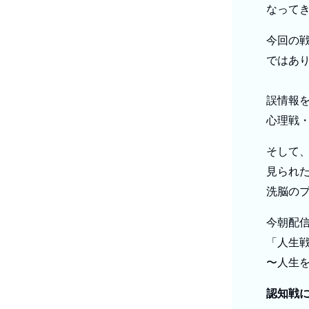
なって
今回の
ではあ
誤情報
心理戦
そして
見られ
洗脳の
今朝配
「人生戦
〜人生
認知戦