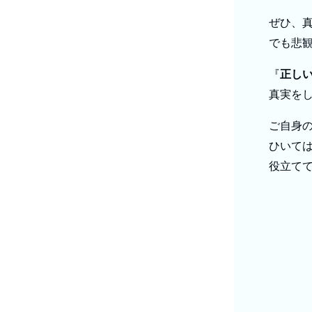
ぜひ、
でも悲
『
正し
真実を
ご自身
ひいて
役立て