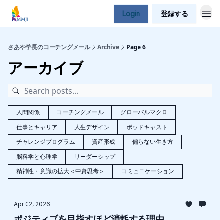
Login
登録する
さあや学長のコーチングメール
Archive
Page 6
アーカイブ
人間関係
コーチングメール
グローバルマクロ
仕事とキャリア
人生デザイン
ポッドキャスト
チャレンジプログラム
資産形成
偏らない生き方
脳科学と心理学
リーダーシップ
精神性・意識の拡大＜中庸思考＞
コミュニケーション
Apr 02, 2026
ポジティブを目指すほど消耗する理由