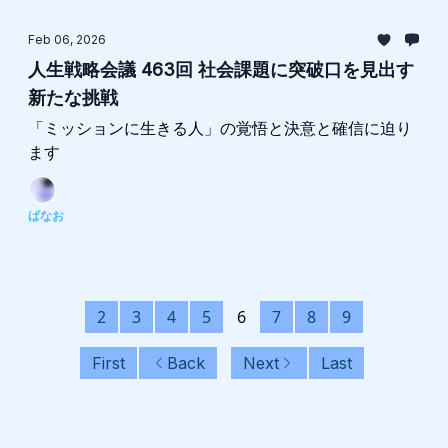
Feb 06, 2026
人生戦略会議 463回 社会課題に突破口を見出す
新たな挑戦
「ミッションに生きる人」の覚悟と決意と確信に迫り
ます
ばなお
2
3
4
5
6
7
8
9
First
Back
Next
Last