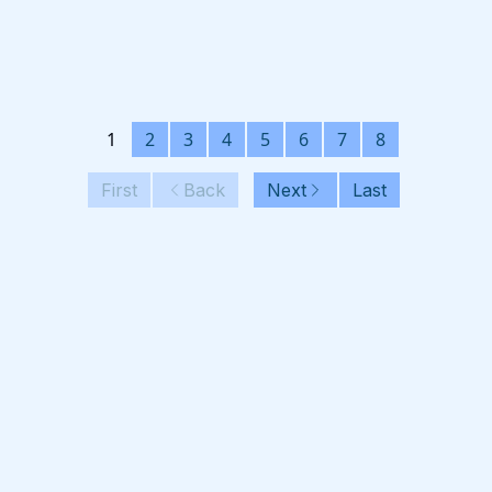
1
2
3
4
5
6
7
8
First
Back
Next
Last