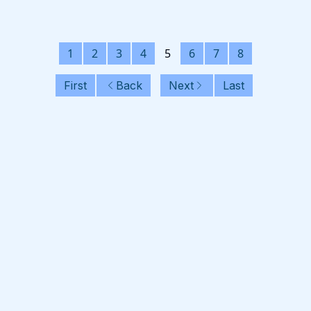
1
2
3
4
5
6
7
8
First
Back
Next
Last