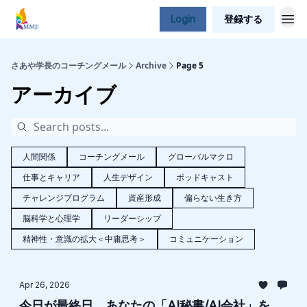
Login
登録する
さあや学長のコーチングメール
Archive
Page 5
アーカイブ
人間関係
コーチングメール
グローバルマクロ
仕事とキャリア
人生デザイン
ポッドキャスト
チャレンジプログラム
資産形成
偏らない生き方
脳科学と心理学
リーダーシップ
精神性・意識の拡大＜中庸思考＞
コミュニケーション
Apr 26, 2026
今日が最終日。あなたの「AI秘書/AI会社」を、