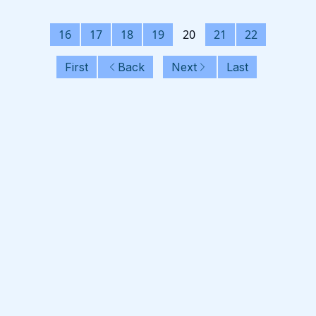
16
17
18
19
20
21
22
First
Back
Next
Last