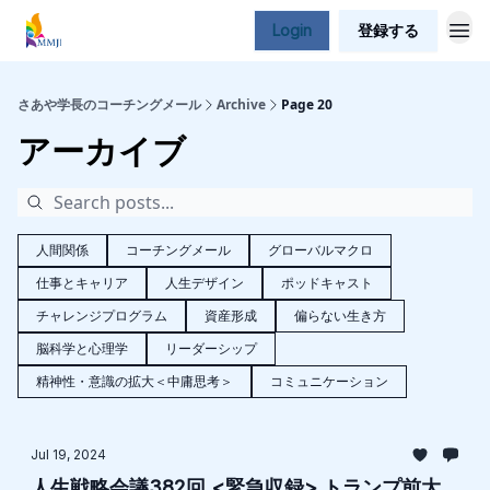
Login
登録する
さあや学長のコーチングメール
Archive
Page 20
アーカイブ
人間関係
コーチングメール
グローバルマクロ
仕事とキャリア
人生デザイン
ポッドキャスト
チャレンジプログラム
資産形成
偏らない生き方
脳科学と心理学
リーダーシップ
精神性・意識の拡大＜中庸思考＞
コミュニケーション
Jul 19, 2024
人生戦略会議382回 <緊急収録> トランプ前大