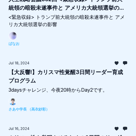
統領の暗殺未遂事件と アメリカ大統領選挙の影
響
<緊急収録> トランプ前大統領の暗殺未遂事件と アメ
リカ大統領選挙の影響
ばなお
Jul 18, 2024
【大反響!】カリスマ性覚醒3日間リーダー育成
プログラム
3daysチャレンジ、今夜20時からDay2です。
さあや学長 （高衣紗彩）
Jul 16, 2024